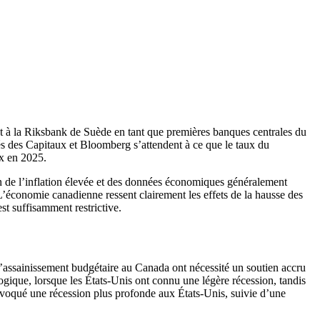
et à la Riksbank de Suède en tant que premières banques centrales du
és des Capitaux et Bloomberg s’attendent à ce que le taux du
ux en 2025.
son de l’inflation élevée et des données économiques généralement
. L’économie canadienne ressent clairement les effets de la hausse des
est suffisamment restrictive.
l’assainissement budgétaire au Canada ont nécessité un soutien accru
ogique, lorsque les États-Unis ont connu une légère récession, tandis
rovoqué une récession plus profonde aux États-Unis, suivie d’une