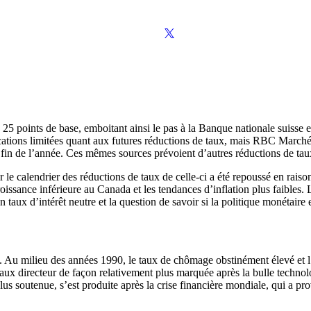
25 points de base, emboitant ainsi le pas à la Banque nationale suisse 
ications limitées quant aux futures réductions de taux, mais RBC March
 fin de l’année. Ces mêmes sources prévoient d’autres réductions de ta
r le calendrier des réductions de taux de celle-ci a été repoussé en rai
croissance inférieure au Canada et les tendances d’inflation plus faibles
 taux d’intérêt neutre et la question de savoir si la politique monétaire 
é. Au milieu des années 1990, le taux de chômage obstinément élevé et 
taux directeur de façon relativement plus marquée après la bulle technol
us soutenue, s’est produite après la crise financière mondiale, qui a p