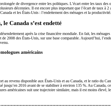
ongée de divergence entre les politiques. L’écart entre les taux des o
ieurs décennies. Il est encore plus important que l’écart de taux à 2 a
e Canada et les États-Unis : l’endettement des ménages et la productivité
, le Canada s’est endetté
ésendettement après la crise financière mondiale. En fait, les ménages c
t de 2008 des États-Unis, sur une base comparable. Aujourd’hui, l’en
evenu.
homologues américains
ort au revenu disponible aux États-Unis et au Canada, et le ratio du Ca
ué jusqu’en 2016 avant de se stabiliser à environ 135 %. Au Canada, ce 
res américaines suit une trajectoire similaire, mais il est moins élevé