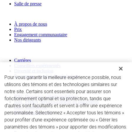
Salle de presse
À propos de RBC Gestion de patrimoine
À propos de nous
Prix
Engagement communautaire
Nos dirigeants
Devenez nos collègues
Carrières
Conseillers expérimentés
Diversité et inclusion
Programme mondial de généraliste
Pour vous garantir la meilleure expérience possible, nous
utilisons des témoins et des technologies similaires sur
Divisions
notre site. Certains sont essentiels pour assurer son
RBC Dominion valeurs mobilières
fonctionnement optimal et sa protection, tandis que
RBC PH&N Services-conseils en placements
d’autres sont facultatifs et servent à offrir une expérience
RBC Trust Royal
personnalisée. Sélectionnez « Accepter tous les témoins »
RBC Banque privée
pour profiter d’une expérience optimisée ou « Gérer les
Protection des renseignements personnels
paramètres des témoins » pour apporter des modifications.