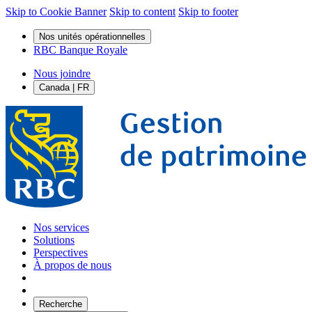
Skip to Cookie Banner
Skip to content
Skip to footer
Nos unités opérationnelles
RBC Banque Royale
Nous joindre
Canada | FR
Nos services
Solutions
Perspectives
À propos de nous
Recherche