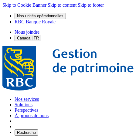
Skip to Cookie Banner
Skip to content
Skip to footer
Nos unités opérationnelles
RBC Banque Royale
Nous joindre
Canada | FR
Nos services
Solutions
Perspectives
À propos de nous
Recherche