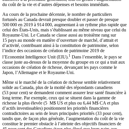
du coût de la vie et d’autres dépenses et besoins immédiats.
Au cours de la prochaine décennie, le nombre de particuliers
fortunés au Canada devrait presque doubler et passer de presque
500 000 en 2019 à 914 000, augmentant à un rythme plus rapide que
celui des États-Unis, mais s’établissant au même niveau que celui du
Royaume-Uni. Le Canada se classe aussi au troisième rang sur
15 pays au monde en matière d’ouverture de marché, d’attrait et
d’activité, contribuant ainsi à la constitution de patrimoine, selon
l’indice des occasions de création de patrimoine 2019 de
1
l’Economist Intelligence Unit (EIU).
Dans l’ensemble, le pays se
classe juste au-dessus de la moyenne du groupe en ce qui a trait aux
occasions de création de richesse, devançant les pays comme le
Japon, l’Allemagne et le Royaume-Uni.
Même si le marché de la création de richesse semble relativement
solide au Canada, plus de la moitié des répondants canadiens
(53 pour cent) se demandent comment assurer leur santé financière à
long terme. Par exemple, ceux qui se situent dans la gamme de
richesse la plus élevée (5 M$ US et plus ou 6,44 M$ CA et plus
d’actifs investissables) positionnent les priorités financières
contradictoires au sein de leurs principales priorités (33 pour cent),
tandis que, de façon plus générale, l’augmentation du coût de la vie
constitue le premier obstacle à l’atteinte des objectifs financiers de
45 pour cent des Canadiens (taux plus élevé que leurs pairs aux