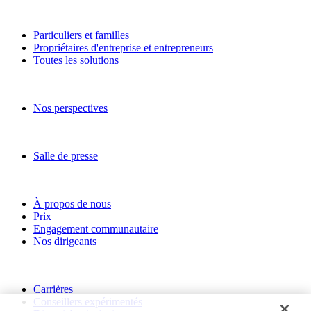
Solutions
Particuliers et familles
Propriétaires d'entreprise et entrepreneurs
Toutes les solutions
Perspectives
Nos perspectives
Nouvelles et medias
Salle de presse
À propos de RBC Gestion de patrimoine
À propos de nous
Prix
Engagement communautaire
Nos dirigeants
Devenez nos collègues
Carrières
Conseillers expérimentés