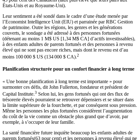
États-Unis et au Royaume-Uni).
Leur sentiment a été sondé dans le cadre d’une étude menée par
l’Economist Intelligence Unit (EIU) et parrainée par RBC Gestion
de patrimoine. Outre les régions, les genres et les générations
couverts, le sondage a été adressé à des personnes fortunées
(détenant au moins 1 M$ US [1,34 M$ CA] d’actifs investissables),
à des enfants adultes de parents fortunés et des personnes à revenu
élevé qui ne sont pas encore riches, mais dont le revenu est d’au
2
moins 100 000 $ US (134 000 $ CA).
Planification structurée pour un confort financier à long terme
« Une bonne planification à long terme est importante » pour
surmonter ces défis, dit John Fullerton, fondateur et président de
3
Capital Institute.
Selon lui, les gens fortunés qui ont des flux de
trésorerie élevés pourraient se retrouver dépensiers et se situer dans
la limite supérieure de la fourchette, et par conséquent sous pression.
Même les personnes les plus fortunées considèrent l’augmentation
du coût de la vie comme un obstacle plus grand que d’avoir, par
exemple, à s’occuper de leur famille.
La santé financière future inquiète beaucoup les enfants adultes de
parents fortunés(63 pour cent) et les personnes à revenu élevé qui ne