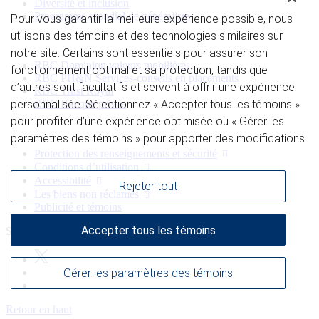
Diversité et inclusion
Programme mondial de généraliste
Pour vous garantir la meilleure expérience possible, nous
utilisons des témoins et des technologies similaires sur
Divisions
notre site. Certains sont essentiels pour assurer son
RBC Dominion valeurs mobilières
fonctionnement optimal et sa protection, tandis que
RBC PH&N Services-conseils en placements
d’autres sont facultatifs et servent à offrir une expérience
RBC Trust Royal
RBC Banque privée
personnalisée. Sélectionnez « Accepter tous les témoins »
pour profiter d’une expérience optimisée ou « Gérer les
Protection des renseignements personnels
paramètres des témoins » pour apporter des modifications.
Protection des renseignements et sécurité
Conditions d’utilisation
Accessibilité
Rejeter tout
Les biens non réclamés
Publicité et témoins
Accepter tous les témoins
Site Web de la Banque Royale du Canada, © 2009-2026
Gérer les paramètres des témoins
Retour en haut